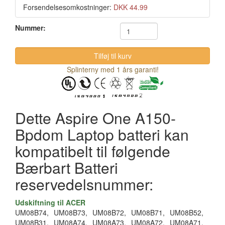
Forsendelsesomkostninger:
DKK 44.99
Nummer:
Splinterny med 1 års garanti!
Dette Aspire One A150-
Bpdom Laptop batteri kan
kompatibelt til følgende
Bærbart Batteri
reservedelsnummer:
Udskiftning til ACER
UM08B74,
UM08B73,
UM08B72,
UM08B71,
UM08B52,
UM08B31,
UM08A74,
UM08A73,
UM08A72,
UM08A71,