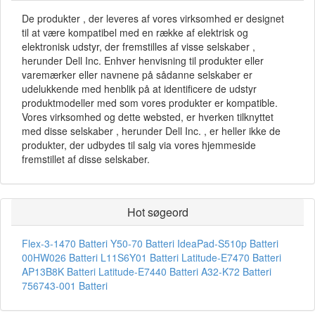
De produkter , der leveres af vores virksomhed er designet
til at være kompatibel med en række af elektrisk og
elektronisk udstyr, der fremstilles af visse selskaber ,
herunder Dell Inc. Enhver henvisning til produkter eller
varemærker eller navnene på sådanne selskaber er
udelukkende med henblik på at identificere de udstyr
produktmodeller med som vores produkter er kompatible.
Vores virksomhed og dette websted, er hverken tilknyttet
med disse selskaber , herunder Dell Inc. , er heller ikke de
produkter, der udbydes til salg via vores hjemmeside
fremstillet af disse selskaber.
Hot søgeord
Flex-3-1470 Batteri
Y50-70 Batteri
IdeaPad-S510p Batteri
00HW026 Batteri
L11S6Y01 Batteri
Latitude-E7470 Batteri
AP13B8K Batteri
Latitude-E7440 Batteri
A32-K72 Batteri
756743-001 Batteri