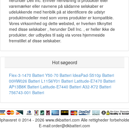
herunder Dell Inc. Enhver henvisning til produkter eller
varemærker eller navnene på sådanne selskaber er
udelukkende med henblik på at identificere de udstyr
produktmodeller med som vores produkter er kompatible.
Vores virksomhed og dette websted, er hverken tilknyttet
med disse selskaber , herunder Dell Inc. , er heller ikke de
produkter, der udbydes til salg via vores hjemmeside
fremstillet af disse selskaber.
Hot søgeord
Flex-3-1470 Batteri
Y50-70 Batteri
IdeaPad-S510p Batteri
00HW026 Batteri
L11S6Y01 Batteri
Latitude-E7470 Batteri
AP13B8K Batteri
Latitude-E7440 Batteri
A32-K72 Batteri
756743-001 Batteri
phavsret © 2014 - 2026 www.dkbatteri.com Alle rettigheder forbehold
E-mail:order@dkbatteri.com