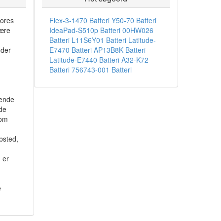
vores
Flex-3-1470 Batteri
Y50-70 Batteri
være
IdeaPad-S510p Batteri
00HW026
Batteri
L11S6Y01 Batteri
Latitude-
 der
E7470 Batteri
AP13B8K Batteri
Latitude-E7440 Batteri
A32-K72
Batteri
756743-001 Batteri
kende
 de
som
.
bsted,
 er
e