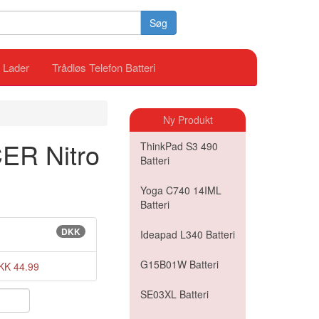
Søg
i Lader
Trådløs Telefon Batteri
Ny Produkt
CER Nitro
ThinkPad S3 490
Batteri
Yoga C740 14IML
Batteri
DKK
Ideapad L340 Batteri
G15B01W Batteri
KK 44.99
SE03XL Batteri