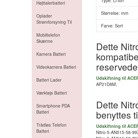
Type: Li-ion
Højttalerbatteri
Størrelse: mm
Oplader
Strømforsyning Til
Farve: Sort
Mobiltelefon
Skærme
Dette Nit
kompatibel
Kamera Batteri
reserved
Videokamera Batteri
Udskiftning til ACE
Batteri Lader
AP21D8M,
Værktøjs Batteri
Dette Nit
Smartphone PDA
benyttes t
Batteri
Trådløs Telefon
Udskiftning til ACE
Batteri
Nitro-5-AN515-58-99