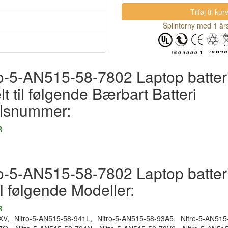
Splinterny med 1 års
ro-5-AN515-58-7802 Laptop batter
t til følgende Bærbart Batteri
elsnummer:
R
ro-5-AN515-58-7802 Laptop batter
il følgende Modeller:
R
XV,
Nitro-5-AN515-58-941L,
Nitro-5-AN515-58-93A5,
Nitro-5-AN515