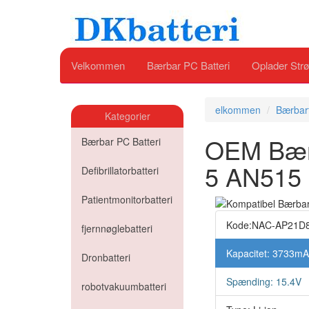
Velkommen
Bærbar PC Batteri
Oplader Strø
elkommen
Bærbart
Kategorier
OEM Bærba
Bærbar PC Batteri
5 AN515 
Defibrillatorbatteri
Patientmonitorbatteri
Kode:NAC-AP21D
fjernnøglebatteri
Kapacitet: 3733m
Dronbatteri
Spænding: 15.4V
robotvakuumbatteri