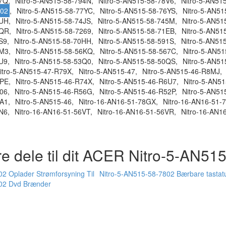
7Q,
Nitro-5-AN515-58-794N,
Nitro-5-AN515-58-78V6,
Nitro-5-AN51
802
,
Nitro-5-AN515-58-77YC,
Nitro-5-AN515-58-76YS,
Nitro-5-AN5
UH,
Nitro-5-AN515-58-74JS,
Nitro-5-AN515-58-745M,
Nitro-5-AN51
2QR,
Nitro-5-AN515-58-7269,
Nitro-5-AN515-58-71EB,
Nitro-5-AN51
S9,
Nitro-5-AN515-58-70HH,
Nitro-5-AN515-58-591S,
Nitro-5-AN51
M3,
Nitro-5-AN515-58-56KQ,
Nitro-5-AN515-58-567C,
Nitro-5-AN51
U9,
Nitro-5-AN515-58-53Q0,
Nitro-5-AN515-58-50QS,
Nitro-5-AN51
itro-5-AN515-47-R79X,
Nitro-5-AN515-47,
Nitro-5-AN515-46-R8MJ,
PE,
Nitro-5-AN515-46-R74X,
Nitro-5-AN515-46-R6U7,
Nitro-5-AN5
06,
Nitro-5-AN515-46-R56G,
Nitro-5-AN515-46-R52P,
Nitro-5-AN51
A1,
Nitro-5-AN515-46,
Nitro-16-AN16-51-78GX,
Nitro-16-AN16-51-
N6,
Nitro-16-AN16-51-56VT,
Nitro-16-AN16-51-56VR,
Nitro-16-AN16
e dele til dit ACER Nitro-5-AN51
2 Oplader Strømforsyning Til
Nitro-5-AN515-58-7802 Bærbare tastat
802 Dvd Brænder