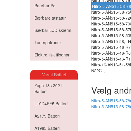
Nitro-5-AN515-58-79
Baerbar Pc
Nitro-5-AN515-58-7
Nitro-5-AN515-58-75
Bærbare tastatur
Nitro-5-AN515-58-7
Nitro-5-AN515-58-70
Nitro-5-AN515-58-57
Bærbar LCD-skærm
Nitro-5-AN515-58-53
Nitro-5-AN515-58,
N
Tonerpatroner
Nitro-5-AN515-46-R7
Nitro-5-AN515-46-R6
Elektronisk tilbehør
Nitro-5-AN515-46-R1
Nitro-16-AN16-51-58
N22C1,
Varmt Batteri
Yoga 13s 2021
Vælg andr
Batteri
Nitro-5-AN515-58-780
L19D4PF5 Batteri
Nitro-5-AN515-58-7
A2179 Batteri
A1965 Batteri