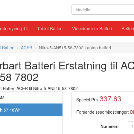
mforsyning Til
Tablet Batteri
Videokamera Batteri
Batter
 Batteri
ACER
Nitro-5-AN515-58-7802 Laptop batteri
rt Batteri Erstatning til A
58 7802
337.63
8M
Speciel Pris:
Ah 57.48Wh
Forsendelsesomkostninger:
D
Nummer: