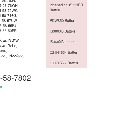
5-58-7834,
Ideapad 110S 11IBR
15-58-76WN,
Batteri
5-58-72WK,
5-58-716G,
5-58-57UW,
PDW850 Batteri
5-58-55E4,
5-58-50ER,
IS360XB Batteri
15-46-R6RW,
IS360XB Lader
5-46-R2L2,
7396,
C21N1634 Batteri
-51,
N22Q22,
L09C8Y22 Batteri
5-58-7802
ur