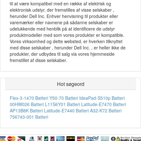
til at være kompatibel med en række af elektrisk og
elektronisk udstyr, der fremstilles af visse selskaber ,
herunder Dell Inc. Enhver henvisning til produkter eller
varemærker eller navnene på sådanne selskaber er
udelukkende med henblik på at identificere de udstyr
produktmodeller med som vores produkter er kompatible.
Vores virksomhed og dette websted, er hverken tilknyttet
med disse selskaber , herunder Dell Inc. , er heller ikke de
produkter, der udbydes til salg via vores hjemmeside
fremstillet af disse selskaber.
Hot søgeord
Flex-3-1470 Batteri
Y50-70 Batteri
IdeaPad-S510p Batteri
00HW026 Batteri
L11S6Y01 Batteri
Latitude-E7470 Batteri
AP13B8K Batteri
Latitude-E7440 Batteri
A32-K72 Batteri
756743-001 Batteri