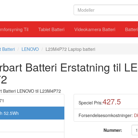
mforsyning Til
Tablet Batteri
Videokamera Batteri
Batter
 Batteri
LENOVO
L23M4P72 Laptop batteri
art Batteri Erstatning til 
72
427.5
71
Speciel Pris:
Ah 52.5Wh
Forsendelsesomkostninger:
D
Nummer: