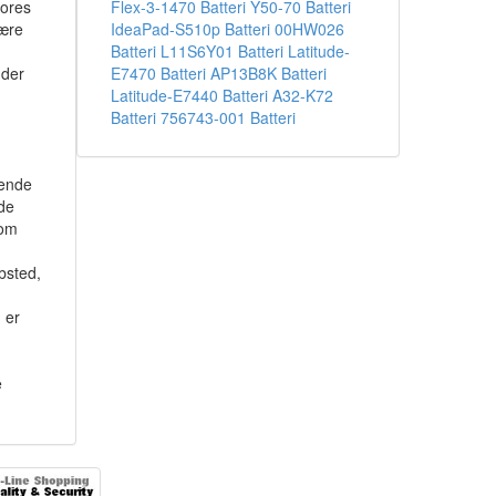
vores
Flex-3-1470 Batteri
Y50-70 Batteri
være
IdeaPad-S510p Batteri
00HW026
Batteri
L11S6Y01 Batteri
Latitude-
 der
E7470 Batteri
AP13B8K Batteri
Latitude-E7440 Batteri
A32-K72
Batteri
756743-001 Batteri
kende
 de
som
.
bsted,
 er
e