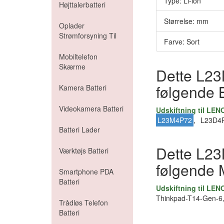
Type: Li-ion
Højttalerbatteri
Størrelse: mm
Oplader
Strømforsyning Til
Farve: Sort
Mobiltelefon
Skærme
Dette L23
følgende 
Kamera Batteri
Videokamera Batteri
Udskiftning til LE
L23M4P72
,
L23D4
Batteri Lader
Dette L23
Værktøjs Batteri
følgende 
Smartphone PDA
Batteri
Udskiftning til LE
Thinkpad-T14-Gen-6
Trådløs Telefon
Batteri