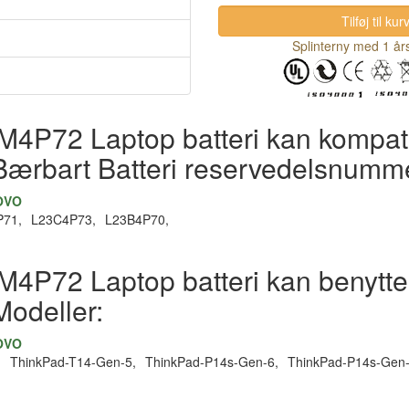
Splinterny med 1 års
M4P72 Laptop batteri kan kompatib
Bærbart Batteri reservedelsnumm
NOVO
P71,
L23C4P73,
L23B4P70,
M4P72 Laptop batteri kan benyttes
Modeller:
NOVO
,
ThinkPad-T14-Gen-5,
ThinkPad-P14s-Gen-6,
ThinkPad-P14s-Gen-