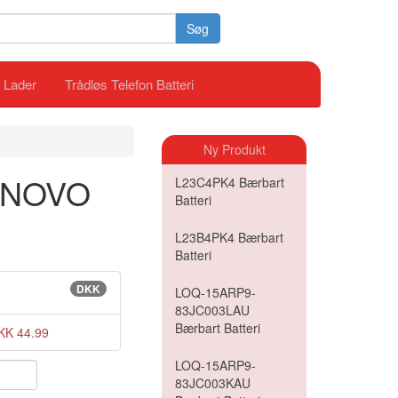
Søg
i Lader
Trådløs Telefon Batteri
Ny Produkt
LENOVO
L23C4PK4 Bærbart
Batteri
L23B4PK4 Bærbart
Batteri
DKK
LOQ-15ARP9-
83JC003LAU
Bærbart Batteri
KK 44.99
LOQ-15ARP9-
83JC003KAU