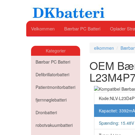
Velkommen
Bærbar PC Batteri
Oplader Strø
elkommen
Bærbart
Kategorier
OEM Bærb
Bærbar PC Batteri
L23M4P
Defibrillatorbatteri
Patientmonitorbatteri
Kode:NLV-L23D4P
fjernnøglebatteri
Kapacitet: 3392m
Dronbatteri
Spænding: 15.48V
robotvakuumbatteri