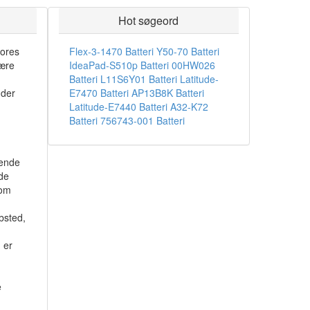
Hot søgeord
vores
Flex-3-1470 Batteri
Y50-70 Batteri
være
IdeaPad-S510p Batteri
00HW026
Batteri
L11S6Y01 Batteri
Latitude-
 der
E7470 Batteri
AP13B8K Batteri
Latitude-E7440 Batteri
A32-K72
Batteri
756743-001 Batteri
kende
 de
som
.
bsted,
 er
e