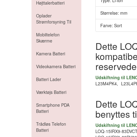
Type: Li-ion
Højttalerbatteri
Størrelse: mm
Oplader
Strømforsyning Til
Farve: Sort
Mobiltelefon
Skærme
Dette LO
kompatibel
Kamera Batteri
reserved
Videokamera Batteri
Udskiftning til LE
Batteri Lader
L23M4PK4,
L23L4P
Værktøjs Batteri
Dette LO
Smartphone PDA
benyttes t
Batteri
Trådløs Telefon
Udskiftning til LE
Batteri
LOQ-15IRX9-83DVC