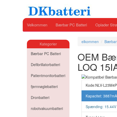
Velkommen
Bærbar PC Batteri
Oplader Strø
elkommen
Bærbart
Kategorier
OEM Bærb
Bærbar PC Batteri
LOQ 15I
Defibrillatorbatteri
Patientmonitorbatteri
Kode:NLV-L23M4
fjernnøglebatteri
Kapacitet: 3887m
Dronbatteri
Spænding: 15.44V
robotvakuumbatteri