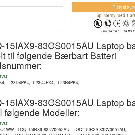
Splinterny med 1 års
Q-15IAX9-83GS0015AU Laptop bat
t til følgende Bærbart Batteri
elsnummer:
NOVO
K4,
L23D4PK4,
L23C4PK4,
L23B4PK4,
Q-15IAX9-83GS0015AU Laptop bat
il følgende Modeller:
NOVO
TO1WW,
LOQ-15IRX9-83DV0052AU,
LOQ-15IRX9-83DV0051AU,