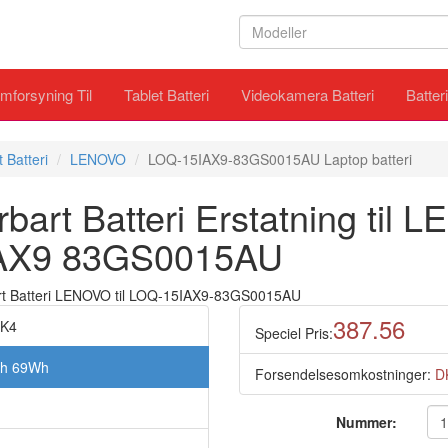
mforsyning Til
Tablet Batteri
Videokamera Batteri
Batter
 Batteri
LENOVO
LOQ-15IAX9-83GS0015AU Laptop batteri
art Batteri Erstatning til 
AX9 83GS0015AU
387.56
PK4
Speciel Pris:
Ah 69Wh
Forsendelsesomkostninger:
D
Nummer: