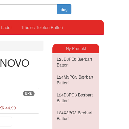
Søg
i Lader
Trådløs Telefon Batteri
Ny Produkt
LENOVO
L25D3PE0 Bærbart
Batteri
L24M3PG3 Bærbart
Batteri
DKK
L24D3PG3 Bærbart
Batteri
KK 44.99
L24X3PG3 Bærbart
Batteri