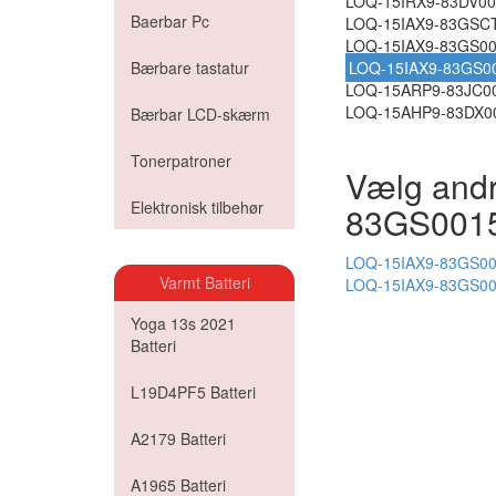
LOQ-15IRX9-83DV00
Baerbar Pc
LOQ-15IAX9-83GSC
LOQ-15IAX9-83GS0
Bærbare tastatur
LOQ-15IAX9-83GS0
LOQ-15ARP9-83JC0
LOQ-15AHP9-83DX0
Bærbar LCD-skærm
Tonerpatroner
Vælg andr
Elektronisk tilbehør
83GS001
LOQ-15IAX9-83GS001
Varmt Batteri
LOQ-15IAX9-83GS00
Yoga 13s 2021
Batteri
L19D4PF5 Batteri
A2179 Batteri
A1965 Batteri