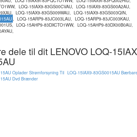
50AU,
LOQ-15IAX9I-83FQCTO1WW,
LOQ-15IAX9I-83FQ002HID,
TO1WW,
LOQ-15IAX9-83GS00CVAU,
LOQ-15IAX9-83GS00A2AU,
09XAU,
LOQ-15IAX9-83GS009WAU,
LOQ-15IAX9-83GS003QIN,
015AU
,
LOQ-15ARP9-83JC003LAU,
LOQ-15ARP9-83JC003KAU,
001US,
LOQ-15AHP9-83DXCTO1WW,
LOQ-15AHP9-83DX00B0AU,
0AYAU,
e dele til dit LENOVO LOQ-15IAX
5AU
5AU Oplader Strømforsyning Til
LOQ-15IAX9-83GS0015AU Bærbare 
15AU Dvd Brænder