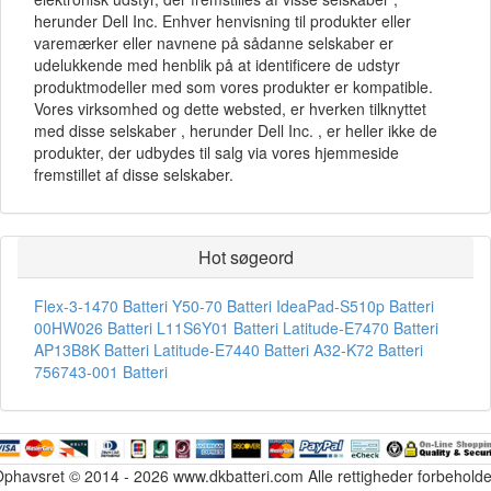
herunder Dell Inc. Enhver henvisning til produkter eller
varemærker eller navnene på sådanne selskaber er
udelukkende med henblik på at identificere de udstyr
produktmodeller med som vores produkter er kompatible.
Vores virksomhed og dette websted, er hverken tilknyttet
med disse selskaber , herunder Dell Inc. , er heller ikke de
produkter, der udbydes til salg via vores hjemmeside
fremstillet af disse selskaber.
Hot søgeord
Flex-3-1470 Batteri
Y50-70 Batteri
IdeaPad-S510p Batteri
00HW026 Batteri
L11S6Y01 Batteri
Latitude-E7470 Batteri
AP13B8K Batteri
Latitude-E7440 Batteri
A32-K72 Batteri
756743-001 Batteri
phavsret © 2014 - 2026 www.dkbatteri.com Alle rettigheder forbehold